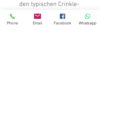
den typischen Crinkle-
Effekt auf
Phone
Email
Facebook
Whatsapp
Pflegehinweis:
Waschbar bei 30°,
Schonwaschgang
empfohlen; nicht
trocknergeeignet.
ZAHLUNGSARTEN
In unserem Shop hast du die Möglichkeit, mit
diversen Zahlungsmitteln zu bezahlen.