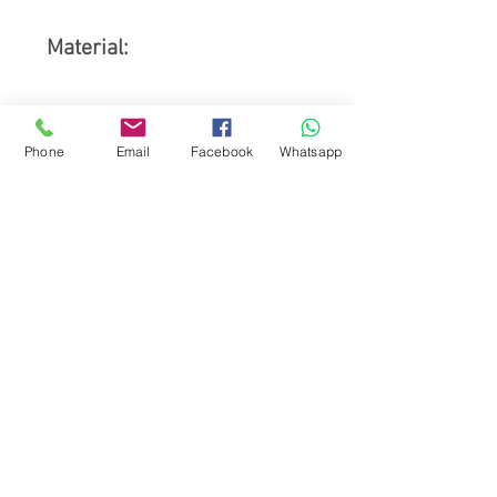
Material:
Stoff: 95% Baumwolle, 5%
Elasthan
Phone
Email
Facebook
Whatsapp
ZAHLUNGSARTEN
In unserem Shop hast du die Möglichkeit, mit
diversen Zahlungsmitteln zu bezahlen.
Versand-und Zahlungsbedingungen